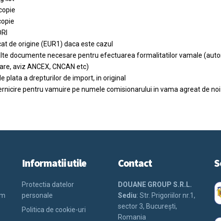
 copie
copie
ORI
icat de origine (EUR1) daca este cazul
alte documente necesare pentru efectuarea formalitatilor vamale (autoriza
tare, aviz ANCEX, CNCAN etc)
e plata a drepturilor de import, in original
rnicire pentru vamuire pe numele comisionarului in vama agreat de noi
Informatii utile
Contact
S
Protectia datelor
DOUANE GROUP S.R.L.
im
personale
Sediu
: Str. Prigoriilor nr.1,
sector 3, Bucureşti,
Politica de cookie-uri
Romania