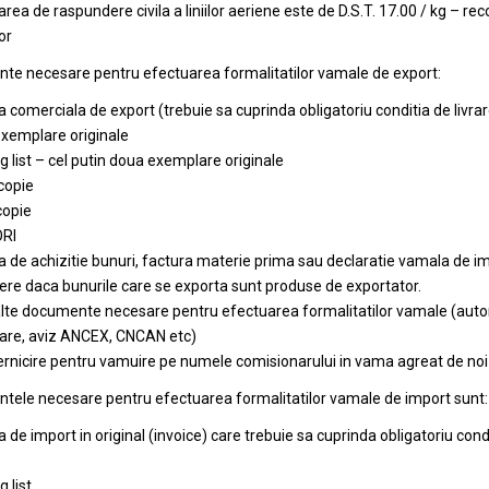
area de raspundere civila a liniilor aeriene este de D.S.T. 17.00 / kg – 
or
e necesare pentru efectuarea formalitatilor vamale de export:
a comerciala de export (trebuie sa cuprinda obligatoriu conditia de livrare
exemplare originale
g list – cel putin doua exemplare originale
 copie
copie
ORI
a de achizitie bunuri, factura materie prima sau declaratie vamala de im
re daca bunurile care se exporta sunt produse de exportator.
alte documente necesare pentru efectuarea formalitatilor vamale (autoriza
tare, aviz ANCEX, CNCAN etc)
rnicire pentru vamuire pe numele comisionarului in vama agreat de noi
ele necesare pentru efectuarea formalitatilor vamale de import sunt:
 de import in original (invoice) care trebuie sa cuprinda obligatoriu condit
 list