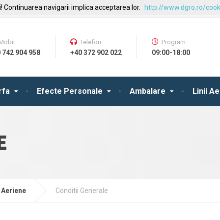
! Continuarea navigarii implica acceptarea lor.
http://www.dgro.ro/cook
Mobil
Telefon
Program
 742 904 958
+40 372 902 022
09:00-18:00
rfa
Efecte Personale
Ambalare
Linii A
E
i Aeriene
Conditii Generale