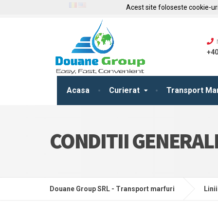
Acest site foloseste cookie-uri
+40
Acasa
Curierat
Transport Ma
CONDITII GENERAL
Douane Group SRL - Transport marfuri
Lini