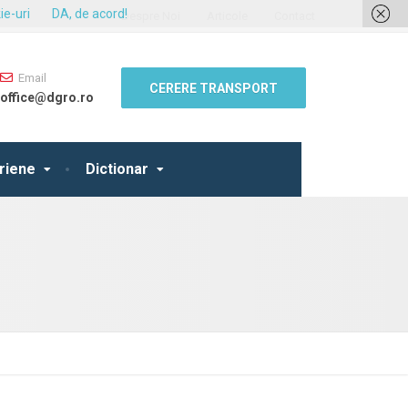
ie-uri
DA, de acord!
Despre Noi
Articole
Contact
Email
CERERE TRANSPORT
office@dgro.ro
eriene
Dictionar