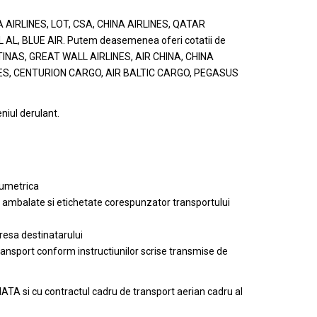
TA AIRLINES, LOT, CSA, CHINA AIRLINES, QATAR
L, BLUE AIR. Putem deasemenea oferi cotatii de
NTINAS, GREAT WALL AIRLINES, AIR CHINA, CHINA
NES, CENTURION CARGO, AIR BALTIC CARGO, PEGASUS
niul derulant.
lumetrica
, ambalate si etichetate corespunzator transportului
resa destinatarului
nsport conform instructiunilor scrise transmise de
ATA si cu contractul cadru de transport aerian cadru al