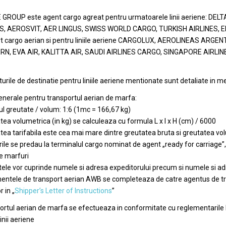
GROUP este agent cargo agreat pentru urmatoarele linii aeriene: DEL
, AEROSVIT, AER LINGUS, SWISS WORLD CARGO, TURKISH AIRLINES, EL A
rt cargo aerian si pentru liniile aeriene CARGOLUX, AEROLINEAS ARGE
N, EVA AIR, KALITTA AIR, SAUDI AIRLINES CARGO, SINGAPORE AIRLI
urile de destinatie pentru liniile aeriene mentionate sunt detaliate in me
enerale pentru transportul aerian de marfa:
ul greutate / volum: 1:6 (1mc = 166,67 kg)
tea volumetrica (in kg) se calculeaza cu formula L x l x H (cm) / 6000
tea tarifabila este cea mai mare dintre greutatea bruta si greutatea vo
ile se predau la terminalul cargo nominat de agent „ready for carriage”
e marfuri
tele vor cuprinde numele si adresa expeditorului precum si numele si ad
ntele de transport aerian AWB se completeaza de catre agentus de tra
r i
n „
Shipper’s Letter of Instructions
”
ortul aerian de marfa se efectueaza in conformitate cu reglementarile I
linii aeriene