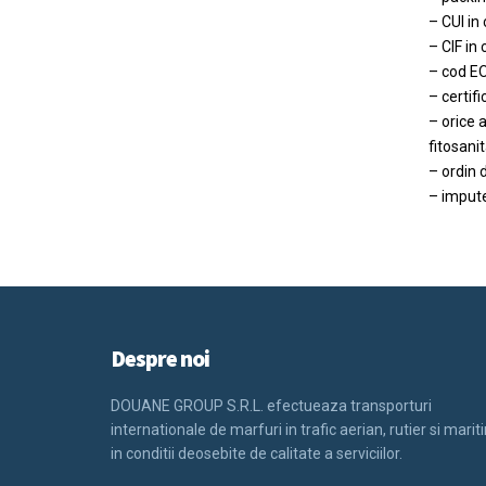
– CUI in
– CIF in 
– cod E
– certif
– orice 
fitosani
– ordin d
– impute
Despre noi
DOUANE GROUP S.R.L. efectueaza transporturi
internationale de marfuri in trafic aerian, rutier si marit
in conditii deosebite de calitate a serviciilor.