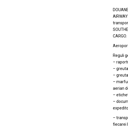
DOUANE 
AIRWAYS
transpo
SOUTHER
CARGO.
Aeroport
Reguli g
– raport
– greuta
– greuta
– marfur
aerian d
– etiche
– docume
expedito
– transp
fiecarei 