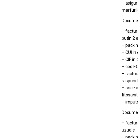
– asigur
marfuril
Document
– factur
putin 2 
– packin
– CUI in
– CIF in 
– cod E
– factur
raspunde
– orice 
fitosani
– impute
Document
– factura
uzuale
– packing