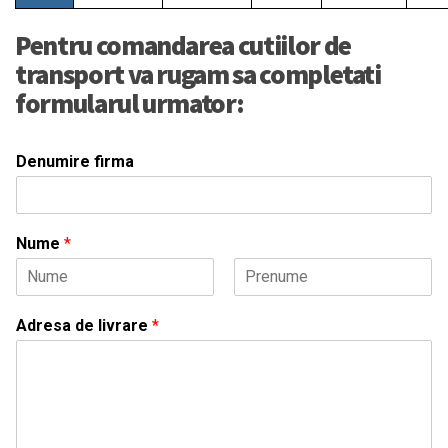
Pentru comandarea cutiilor de
transport va rugam sa completati
formularul urmator:
Denumire firma
Nume
*
F
L
i
a
Adresa de livrare
*
r
s
s
t
t