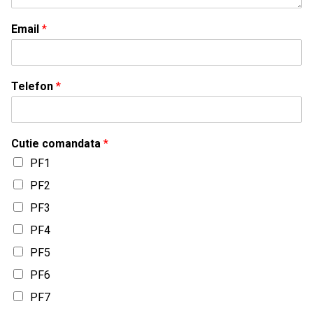
Email
*
Telefon
*
Cutie comandata
*
PF1
PF2
PF3
PF4
PF5
PF6
PF7