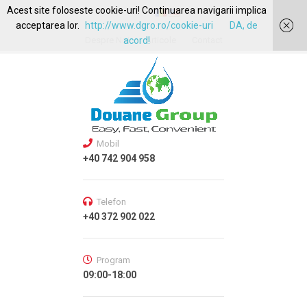
Acest site foloseste cookie-uri! Continuarea navigarii implica
acceptarea lor.
http://www.dgro.ro/cookie-uri
DA, de
Despre Noi
acord!
Articole
Contact
Mobil
+40 742 904 958
Telefon
+40 372 902 022
Program
09:00-18:00